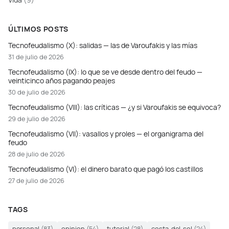
ÚLTIMOS POSTS
Tecnofeudalismo (X): salidas — las de Varoufakis y las mías
31 de julio de 2026
Tecnofeudalismo (IX): lo que se ve desde dentro del feudo —
veinticinco años pagando peajes
30 de julio de 2026
Tecnofeudalismo (VIII): las críticas — ¿y si Varoufakis se equivoca?
29 de julio de 2026
Tecnofeudalismo (VII): vasallos y proles — el organigrama del
feudo
28 de julio de 2026
Tecnofeudalismo (VI): el dinero barato que pagó los castillos
27 de julio de 2026
TAGS
personal
(83)
opinion
(54)
tutorial
(28)
costa-del-sol
(24)