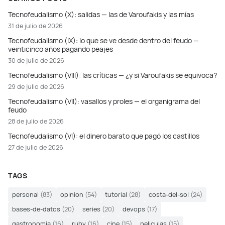
Tecnofeudalismo (X): salidas — las de Varoufakis y las mías
31 de julio de 2026
Tecnofeudalismo (IX): lo que se ve desde dentro del feudo —
veinticinco años pagando peajes
30 de julio de 2026
Tecnofeudalismo (VIII): las críticas — ¿y si Varoufakis se equivoca?
29 de julio de 2026
Tecnofeudalismo (VII): vasallos y proles — el organigrama del
feudo
28 de julio de 2026
Tecnofeudalismo (VI): el dinero barato que pagó los castillos
27 de julio de 2026
TAGS
personal
(83)
opinion
(54)
tutorial
(28)
costa-del-sol
(24)
bases-de-datos
(20)
series
(20)
devops
(17)
gastronomia
(16)
ruby
(16)
cine
(15)
peliculas
(15)