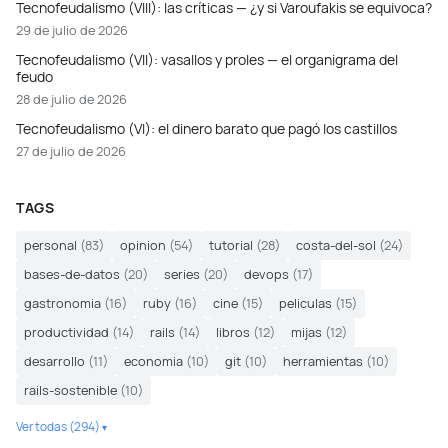
Tecnofeudalismo (VIII): las críticas — ¿y si Varoufakis se equivoca?
29 de julio de 2026
Tecnofeudalismo (VII): vasallos y proles — el organigrama del
feudo
28 de julio de 2026
Tecnofeudalismo (VI): el dinero barato que pagó los castillos
27 de julio de 2026
TAGS
personal
(83)
opinion
(54)
tutorial
(28)
costa-del-sol
(24)
bases-de-datos
(20)
series
(20)
devops
(17)
gastronomia
(16)
ruby
(16)
cine
(15)
peliculas
(15)
productividad
(14)
rails
(14)
libros
(12)
mijas
(12)
desarrollo
(11)
economia
(10)
git
(10)
herramientas
(10)
rails-sostenible
(10)
Ver todas (294)