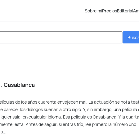
Sobre mí
Precios
Editorial
Am
Busc
4. Casablanca
elículas de los años cuarenta envejecen mal. La actuación se nota teat
ue parece, los diálogos suenan a otro siglo. Y, sin embargo, una película
quier sala, en cualquier idioma. Esa película es Casablanca. Y la cuart
amente, esta. Antes de seguir: si entras frío, lee primero la número uno.
s...