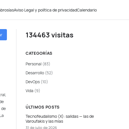
brosías
Aviso Legal y política de privacidad
Calendario
134463 visitas
ar
CATEGORÍAS
Personal
(83)
Desarrollo
(52)
DevOps
(10)
Vida
(9)
ral,
 de
ÚLTIMOS POSTS
a de
 La
Tecnofeudalismo (X): salidas — las de
Varoufakis y las mías
31 de julio de 2026