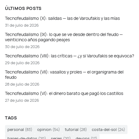
ÚLTIMOS POSTS
Tecnofeudalismo (X): salidas — las de Varoufakis y las mías
31 de julio de 2026
Tecnofeudalismo (IX): lo que se ve desde dentro del feudo —
veinticinco años pagando peajes
30 de julio de 2026
Tecnofeudalismo (VIII): las críticas — ¿y si Varoufakis se equivoca?
29 de julio de 2026
Tecnofeudalismo (VII): vasallos y proles — el organigrama del
feudo
28 de julio de 2026
Tecnofeudalismo (VI): el dinero barato que pagó los castillos
27 de julio de 2026
TAGS
personal
(83)
opinion
(54)
tutorial
(28)
costa-del-sol
(24)
bases-de-datos
(20)
series
(20)
devops
(17)