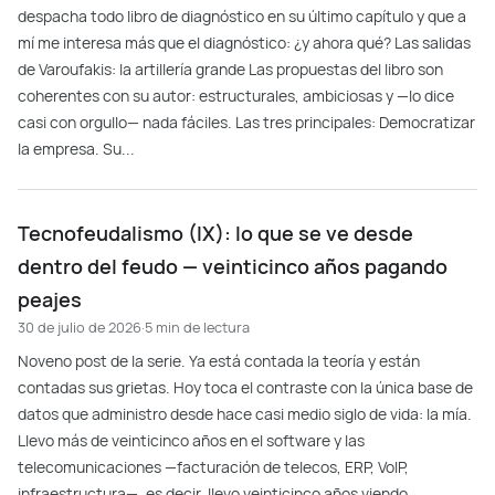
despacha todo libro de diagnóstico en su último capítulo y que a
mí me interesa más que el diagnóstico: ¿y ahora qué? Las salidas
de Varoufakis: la artillería grande Las propuestas del libro son
coherentes con su autor: estructurales, ambiciosas y —lo dice
casi con orgullo— nada fáciles. Las tres principales: Democratizar
la empresa. Su...
Tecnofeudalismo (IX): lo que se ve desde
dentro del feudo — veinticinco años pagando
peajes
30 de julio de 2026
·
5 min de lectura
Noveno post de la serie. Ya está contada la teoría y están
contadas sus grietas. Hoy toca el contraste con la única base de
datos que administro desde hace casi medio siglo de vida: la mía.
Llevo más de veinticinco años en el software y las
telecomunicaciones —facturación de telecos, ERP, VoIP,
infraestructura—, es decir, llevo veinticinco años viendo