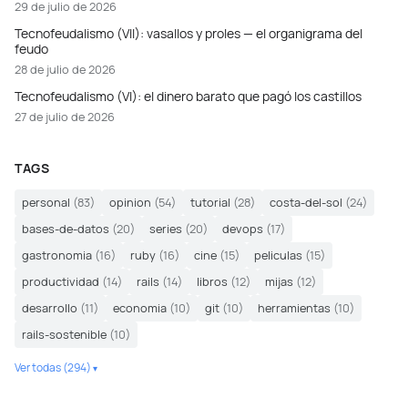
29 de julio de 2026
Tecnofeudalismo (VII): vasallos y proles — el organigrama del
feudo
28 de julio de 2026
Tecnofeudalismo (VI): el dinero barato que pagó los castillos
27 de julio de 2026
TAGS
personal
(83)
opinion
(54)
tutorial
(28)
costa-del-sol
(24)
bases-de-datos
(20)
series
(20)
devops
(17)
gastronomia
(16)
ruby
(16)
cine
(15)
peliculas
(15)
productividad
(14)
rails
(14)
libros
(12)
mijas
(12)
desarrollo
(11)
economia
(10)
git
(10)
herramientas
(10)
rails-sostenible
(10)
Ver todas (294)