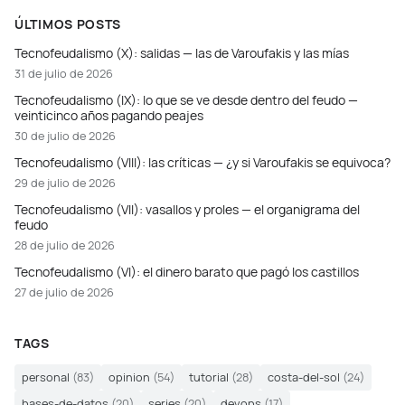
ÚLTIMOS POSTS
Tecnofeudalismo (X): salidas — las de Varoufakis y las mías
31 de julio de 2026
Tecnofeudalismo (IX): lo que se ve desde dentro del feudo —
veinticinco años pagando peajes
30 de julio de 2026
Tecnofeudalismo (VIII): las críticas — ¿y si Varoufakis se equivoca?
29 de julio de 2026
Tecnofeudalismo (VII): vasallos y proles — el organigrama del
feudo
28 de julio de 2026
Tecnofeudalismo (VI): el dinero barato que pagó los castillos
27 de julio de 2026
TAGS
personal
(83)
opinion
(54)
tutorial
(28)
costa-del-sol
(24)
bases-de-datos
(20)
series
(20)
devops
(17)