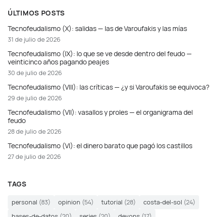
ÚLTIMOS POSTS
Tecnofeudalismo (X): salidas — las de Varoufakis y las mías
31 de julio de 2026
Tecnofeudalismo (IX): lo que se ve desde dentro del feudo —
veinticinco años pagando peajes
30 de julio de 2026
Tecnofeudalismo (VIII): las críticas — ¿y si Varoufakis se equivoca?
29 de julio de 2026
Tecnofeudalismo (VII): vasallos y proles — el organigrama del
feudo
28 de julio de 2026
Tecnofeudalismo (VI): el dinero barato que pagó los castillos
27 de julio de 2026
TAGS
personal
(83)
opinion
(54)
tutorial
(28)
costa-del-sol
(24)
bases-de-datos
(20)
series
(20)
devops
(17)