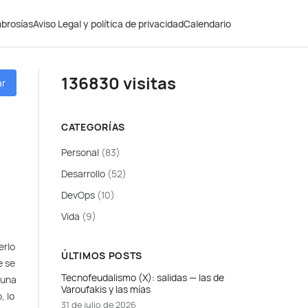
brosías
Aviso Legal y política de privacidad
Calendario
136830 visitas
ar
CATEGORÍAS
Personal
(83)
Desarrollo
(52)
DevOps
(10)
Vida
(9)
erlo
ÚLTIMOS POSTS
e se
Tecnofeudalismo (X): salidas — las de
 una
Varoufakis y las mías
, lo
31 de julio de 2026