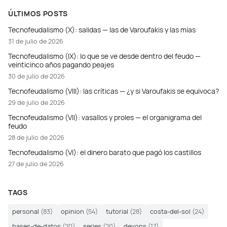
ÚLTIMOS POSTS
Tecnofeudalismo (X): salidas — las de Varoufakis y las mías
31 de julio de 2026
Tecnofeudalismo (IX): lo que se ve desde dentro del feudo —
veinticinco años pagando peajes
30 de julio de 2026
Tecnofeudalismo (VIII): las críticas — ¿y si Varoufakis se equivoca?
29 de julio de 2026
Tecnofeudalismo (VII): vasallos y proles — el organigrama del
feudo
28 de julio de 2026
Tecnofeudalismo (VI): el dinero barato que pagó los castillos
27 de julio de 2026
TAGS
personal
(83)
opinion
(54)
tutorial
(28)
costa-del-sol
(24)
bases-de-datos
(20)
series
(20)
devops
(17)