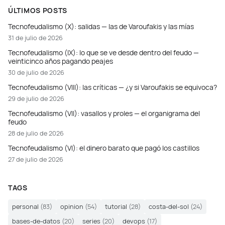
ÚLTIMOS POSTS
Tecnofeudalismo (X): salidas — las de Varoufakis y las mías
31 de julio de 2026
Tecnofeudalismo (IX): lo que se ve desde dentro del feudo —
veinticinco años pagando peajes
30 de julio de 2026
Tecnofeudalismo (VIII): las críticas — ¿y si Varoufakis se equivoca?
29 de julio de 2026
Tecnofeudalismo (VII): vasallos y proles — el organigrama del
feudo
28 de julio de 2026
Tecnofeudalismo (VI): el dinero barato que pagó los castillos
27 de julio de 2026
TAGS
personal
(83)
opinion
(54)
tutorial
(28)
costa-del-sol
(24)
bases-de-datos
(20)
series
(20)
devops
(17)