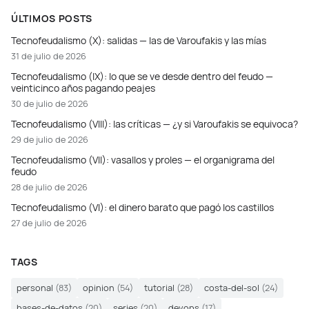
ÚLTIMOS POSTS
Tecnofeudalismo (X): salidas — las de Varoufakis y las mías
31 de julio de 2026
Tecnofeudalismo (IX): lo que se ve desde dentro del feudo —
veinticinco años pagando peajes
30 de julio de 2026
Tecnofeudalismo (VIII): las críticas — ¿y si Varoufakis se equivoca?
29 de julio de 2026
Tecnofeudalismo (VII): vasallos y proles — el organigrama del
feudo
28 de julio de 2026
Tecnofeudalismo (VI): el dinero barato que pagó los castillos
27 de julio de 2026
TAGS
personal
(83)
opinion
(54)
tutorial
(28)
costa-del-sol
(24)
bases-de-datos
(20)
series
(20)
devops
(17)