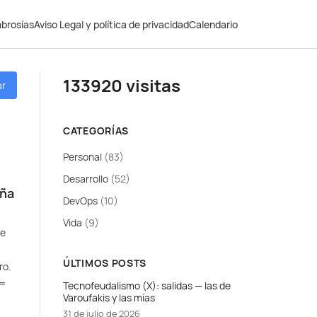
brosías
Aviso Legal y política de privacidad
Calendario
133920 visitas
ar
CATEGORÍAS
Personal
(83)
Desarrollo
(52)
eña
DevOps
(10)
Vida
(9)
de
ÚLTIMOS POSTS
ro.
 =
Tecnofeudalismo (X): salidas — las de
Varoufakis y las mías
31 de julio de 2026