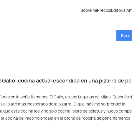
Sobre mí
Precios
Editorial
Am
Busc
 Gallo: cocina actual escondida en una pizarra de p
Flores en la peña flamenca El Gallo, en Las Lagunas de Mijas. Después 
 al plato más inesperado de la pizarra. El que más me sorprendió la
irma que esta cocina lee y no solo cocina: pisto de boletus y huevo campe
qué la cocina de Paco no encaja en el cliché de "cocina de peña flamenca