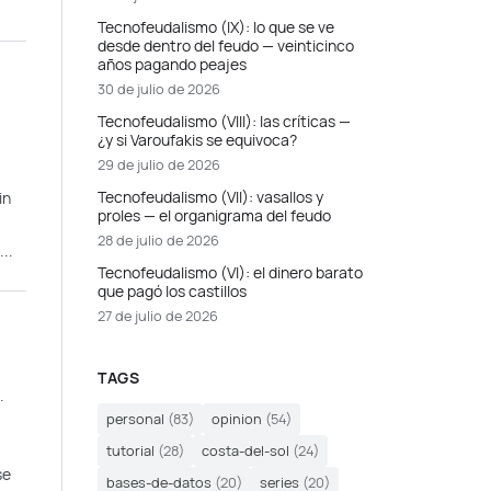
Tecnofeudalismo (IX): lo que se ve
desde dentro del feudo — veinticinco
años pagando peajes
30 de julio de 2026
Tecnofeudalismo (VIII): las críticas —
¿y si Varoufakis se equivoca?
29 de julio de 2026
Tecnofeudalismo (VII): vasallos y
in
proles — el organigrama del feudo
28 de julio de 2026
..
Tecnofeudalismo (VI): el dinero barato
que pagó los castillos
27 de julio de 2026
TAGS
.
personal
(83)
opinion
(54)
tutorial
(28)
costa-del-sol
(24)
se
bases-de-datos
(20)
series
(20)