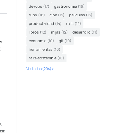
devops
(17)
gastronomia
(16)
ruby
(16)
cine
(15)
peliculas
(15)
productividad
(14)
rails
(14)
libros
(12)
mijas
(12)
desarrollo
(11)
economia
(10)
git
(10)
s.
,
herramientas
(10)
rails-sostenible
(10)
Ver todas (294)
s,
nsa