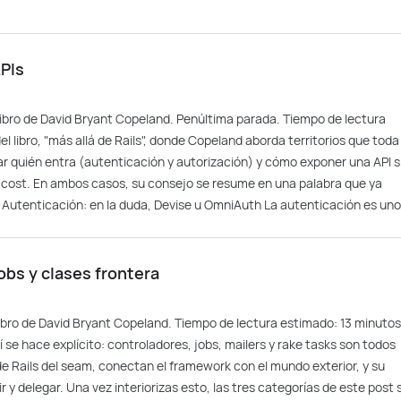
APIs
 libro de David Bryant Copeland. Penúltima parada. Tiempo de lectura
l libro, "más allá de Rails", donde Copeland aborda territorios que toda
r quién entra (autenticación y autorización) y cómo exponer una API s
 cost. En ambos casos, su consejo se resume en una palabra que ya
d. Autenticación: en la duda, Devise u OmniAuth La autenticación es uno.
jobs y clases frontera
 libro de David Bryant Copeland. Tiempo de lectura estimado: 13 minutos
í se hace explícito: controladores, jobs, mailers y rake tasks son todos
de Rails del seam, conectan el framework con el mundo exterior, y su
 y delegar. Una vez interiorizas esto, las tres categorías de este post 