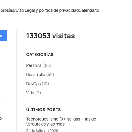
brosías
Aviso Legal y política de privacidad
Calendario
133053 visitas
ar
CATEGORÍAS
Personal
(83)
Desarrollo
(52)
DevOps
(10)
Vida
(9)
t
ÚLTIMOS POSTS
o
Tecnofeudalismo (X): salidas — las de
Varoufakis y las mías
31 de julio de 2026