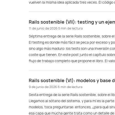
vuelven la misma idea aplicada tres veces. El código 
Rails sostenible (VII): testing y un ej
11 de junio de 2026
·
5 min de lectura
Séptima entrega de la serie Rails sostenible, sobre e
El testing es donde más fácil se peca por exceso y por
sino algo más maduro: los tests son una inversión con 
coste que tienen. En este post junto el capítulo sobr
flujo de trabajo completo que propone el libro. El valor 
Rails sostenible (VI): modelos y base 
9 de junio de 2026
·
6 min de lectura
Sexta entrega de la serie Rails sostenible, sobre el 
Llegamos al sótano del sistema, y para mí es la part
modelos, toca preguntarse: entonces, ¿para qué sirve
esa capa que mucha gente trata como un detalle de 