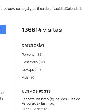
brosías
Aviso Legal y política de privacidad
Calendario
136814 visitas
ar
CATEGORÍAS
Personal
(83)
Desarrollo
(52)
DevOps
(10)
Vida
(9)
ÚLTIMOS POSTS
ino
ita
Tecnofeudalismo (X): salidas — las de
Varoufakis y las mías
31 de julio de 2026