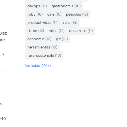
devops
(17)
gastronomia
(16)
ruby
(16)
cine
(15)
peliculas
(15)
productividad
(14)
rails
(14)
libros
(12)
mijas
(12)
desarrollo
(11)
Diez
economia
(10)
git
(10)
nte
herramientas
(10)
, y
rails-sostenible
(10)
Ver todas (294)
 Y
o en