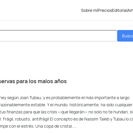
Sobre mí
Precios
Editorial
Am
Busc
eservas para los malos años
money según Joan Tubau, y es probablemente el más importante a largo
razonablemente estable. Y el mundo, históricamente, ha sido cualquier
tus finanzas para que las crisis —que llegarán— no solo no te hundan, s
Frágil, robusto, antifrágil El concepto es de Nassim Taleb y Tubau lo c
mpe con el estrés. Una copa de cristal....