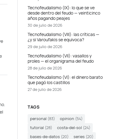
Tecnofeudalismo (IX): lo que se ve
desde dentro del feudo — veinticinco
años pagando peajes
30 de julio de 2026
Tecnofeudalismo (VIII): las críticas —
¿y si Varoufakis se equivoca?
ve
29 de julio de 2026
Tecnofeudalismo (VII): vasallos y
e
proles — el organigrama del feudo
28 de julio de 2026
Tecnofeudalismo (VI): el dinero barato
que pagó los castillos
27 de julio de 2026
mo.
TAGS
el
personal
(83)
opinion
(54)
tutorial
(28)
costa-del-sol
(24)
bases-de-datos
(20)
series
(20)