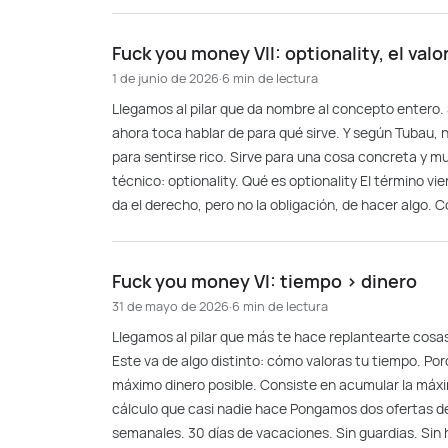
Fuck you money VII: optionality, el valo
1 de junio de 2026
·
6 min de lectura
Llegamos al pilar que da nombre al concepto entero. 
ahora toca hablar de para qué sirve. Y según Tubau, no
para sentirse rico. Sirve para una cosa concreta y m
técnico: optionality. Qué es optionality El término vi
da el derecho, pero no la obligación, de hacer algo. C
Fuck you money VI: tiempo > dinero
31 de mayo de 2026
·
6 min de lectura
Llegamos al pilar que más te hace replantearte cosas
Este va de algo distinto: cómo valoras tu tiempo. Po
máximo dinero posible. Consiste en acumular la máxim
cálculo que casi nadie hace Pongamos dos ofertas de
semanales. 30 días de vacaciones. Sin guardias. Sin h