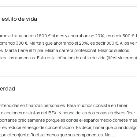
 estilo de vida
n a trabajar con 1.500 € al mes y ahorraban un 20%, es decir 300 €. 
rrando 300 €. Marta sigue ahorrando el 20%, es decir 800 €. A los vei
s. Marta tiene el triple. Misma carrera profesional. Mismos sueldos.
era los aumentos. Esto es la inflación de estilo de vida (lifestyle creep)
verdad
 entendidas en finanzas personales. Para muchos consiste en tener
 acciones distintas del IBEX. Ninguna de las dos cosas es diversificar.
importante precisamente porque es donde el español medio comete más
ar es reducir el riesgo de concentración. Es decir, hacer que cuando alg
 que el conjunto fluctúe menos que sus componentes. No...