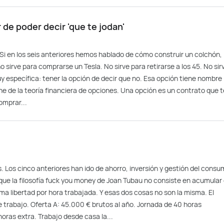
r de poder decir 'que te jodan'
Si en los seis anteriores hemos hablado de cómo construir un colchón,
 sirve para comprarse un Tesla. No sirve para retirarse a los 45. No sir
uy específica: tener la opción de decir que no. Esa opción tiene nombre
ene de la teoría financiera de opciones. Una opción es un contrato que t
omprar...
. Los cinco anteriores han ido de ahorro, inversión y gestión del consu
rque la filosofía fuck you money de Joan Tubau no consiste en acumular 
a libertad por hora trabajada. Y esas dos cosas no son la misma. El
 trabajo. Oferta A: 45.000 € brutos al año. Jornada de 40 horas
oras extra. Trabajo desde casa la...