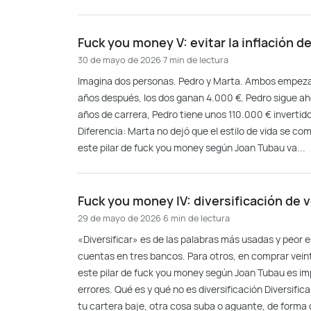
Fuck you money V: evitar la inflación de
30 de mayo de 2026
·
7 min de lectura
Imagina dos personas. Pedro y Marta. Ambos empezaro
años después, los dos ganan 4.000 €. Pedro sigue aho
años de carrera, Pedro tiene unos 110.000 € invertido
Diferencia: Marta no dejó que el estilo de vida se comi
este pilar de fuck you money según Joan Tubau va...
Fuck you money IV: diversificación de 
29 de mayo de 2026
·
6 min de lectura
«Diversificar» es de las palabras más usadas y peor
cuentas en tres bancos. Para otros, en comprar veinte
este pilar de fuck you money según Joan Tubau es 
errores. Qué es y qué no es diversificación Diversific
tu cartera baje, otra cosa suba o aguante, de forma