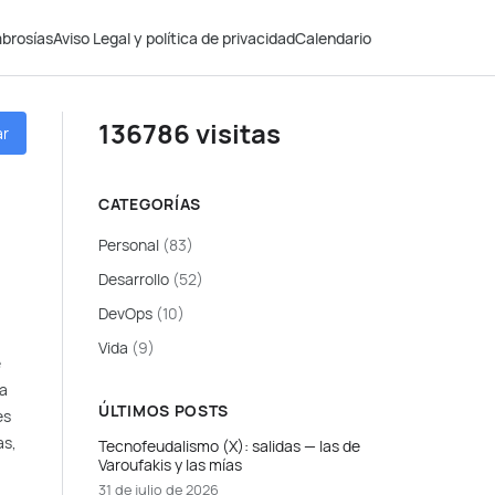
brosías
Aviso Legal y política de privacidad
Calendario
136786 visitas
ar
CATEGORÍAS
Personal
(83)
Desarrollo
(52)
DevOps
(10)
Vida
(9)
e
ca
ÚLTIMOS POSTS
es
as,
Tecnofeudalismo (X): salidas — las de
Varoufakis y las mías
31 de julio de 2026