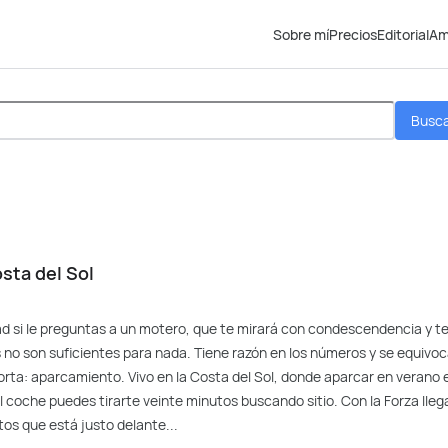
Sobre mí
Precios
Editorial
Am
Busc
sta del Sol
d si le preguntas a un motero, que te mirará con condescendencia y t
 no son suficientes para nada. Tiene razón en los números y se equivo
rta: aparcamiento. Vivo en la Costa del Sol, donde aparcar en verano 
el coche puedes tirarte veinte minutos buscando sitio. Con la Forza lleg
os que está justo delante...