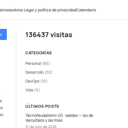
brosías
Aviso Legal y política de privacidad
Calendario
136437 visitas
ar
CATEGORÍAS
Personal
(83)
Desarrollo
(52)
DevOps
(10)
Vida
(9)
e
ca
ÚLTIMOS POSTS
es
as,
Tecnofeudalismo (X): salidas — las de
Varoufakis y las mías
31 de julio de 2026