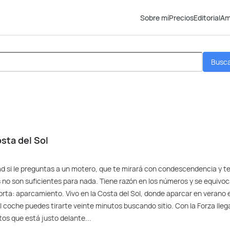
Sobre mí
Precios
Editorial
Am
Busc
sta del Sol
d si le preguntas a un motero, que te mirará con condescendencia y t
 no son suficientes para nada. Tiene razón en los números y se equivo
rta: aparcamiento. Vivo en la Costa del Sol, donde aparcar en verano 
el coche puedes tirarte veinte minutos buscando sitio. Con la Forza lleg
os que está justo delante...