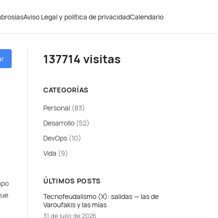
brosías
Aviso Legal y política de privacidad
Calendario
137714 visitas
ar
CATEGORÍAS
Personal
(83)
Desarrollo
(52)
DevOps
(10)
Vida
(9)
ÚLTIMOS POSTS
mpo
que
Tecnofeudalismo (X): salidas — las de
Varoufakis y las mías
31 de julio de 2026