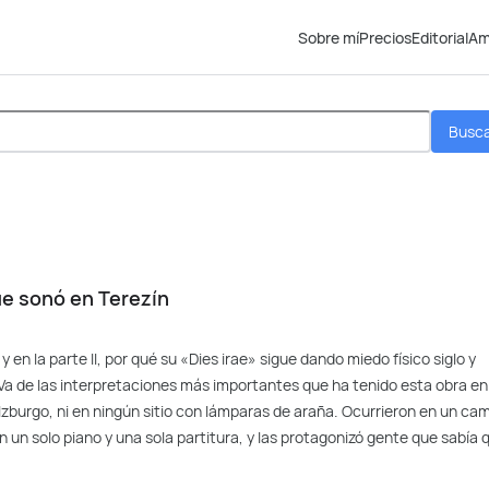
Sobre mí
Precios
Editorial
Am
Busc
ue sonó en Terezín
y en la parte II, por qué su «Dies irae» sigue dando miedo físico siglo y
Va de las interpretaciones más importantes que ha tenido esta obra en
Salzburgo, ni en ningún sitio con lámparas de araña. Ocurrieron en un ca
 un solo piano y una sola partitura, y las protagonizó gente que sabía 