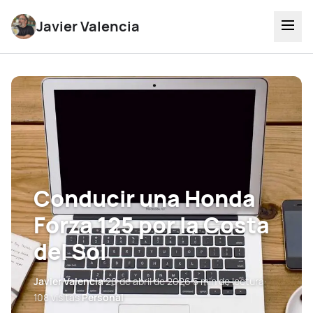
Javier Valencia
Conducir una Honda
Forza 125 por la Costa
del Sol
Javier Valencia
·
20 de abril de 2026
·
5 min de lectura
·
108 visitas
·
Personal