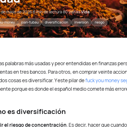
 de mayo de 2026
·
6 min de lectura
·
80 visitas
·
Vida
ou-money
joan-tubau
diversificacion
inversion
riesgo
 las palabras más usadas y peor entendidas en finanzas pe
entas en tres bancos. Para otros, en comprar veinte accion
dos cosas es diversificar. Y este pilar de
fuck you money se
ente porque es donde el español medio comete más error
no es diversificación
ir el riesgo de concentración
. Es decir, hacer que cuando