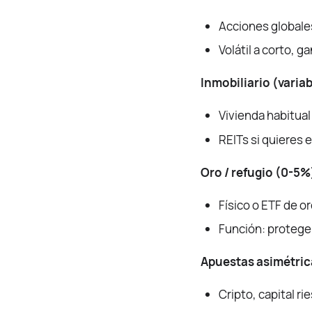
Acciones globale
Volátil a corto, g
Inmobiliario (variab
Vivienda habitual
REITs si quieres e
Oro / refugio (0-5%
Físico o ETF de or
Función: protege
Apuestas asimétric
Cripto, capital ri