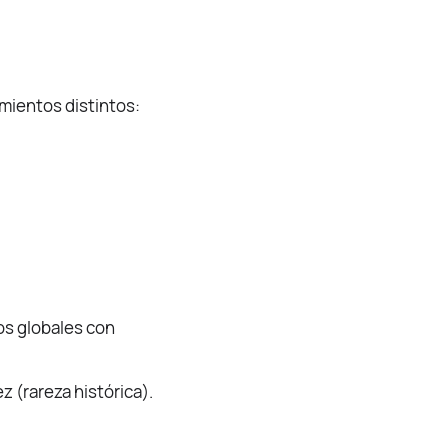
mientos distintos:
os globales con
 (rareza histórica).