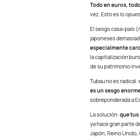
Todo en euros, tod
vez. Esto es lo opuest
El sesgo casa-país (
japoneses demasiado
especialmente car
la capitalización bu
de su patrimonio inve
Tubau no es radical:
es un sesgo enorme
sobreponderada a Es
La solución:
que tus
ya hace gran parte d
Japón, Reino Unido,