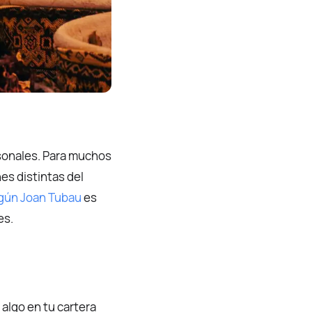
rsonales. Para muchos
es distintas del
gún Joan Tubau
es
es.
 algo en tu cartera