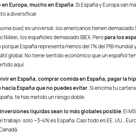
o en Europa, mucho en España
. Si España y Europa van mal
o a diversificar.
home bias
) es universal: los americanos tienen demasiado 
 Nikkei, los españoles demasiado IBEX. Pero
para los esp
o
porque España representa menos del 1% del PIB mundial 
rsátil global. No tiene sentido económico que un español te
rtido aquí.
vivir en España, comprar comida en España, pagar la hi
 hacia España que no puedes evitar
. Si encima tu carter
paña, te has metido un riesgo doble.
 inversiones líquidas sean lo más globales posible
. El MS
el trabajo: solo ~3-4% es España. Casi todo es EE. UU., Eur
 Canadá.