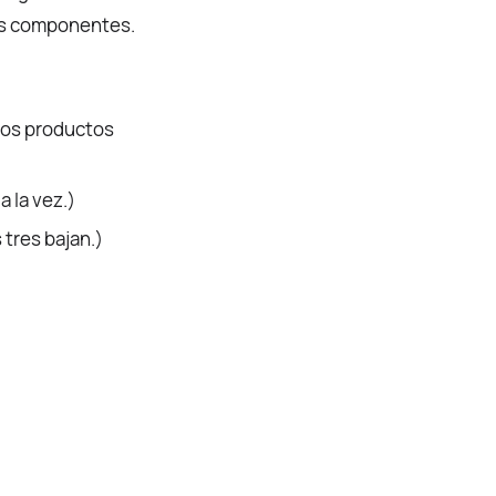
sus componentes.
ntos productos
a la vez.)
 tres bajan.)