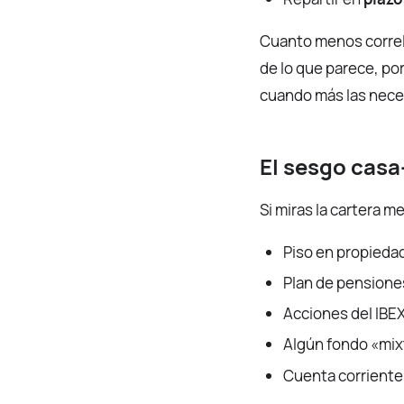
Cuanto menos correla
de lo que parece, po
cuando más las neces
El sesgo casa
Si miras la cartera m
Piso en propieda
Plan de pensione
Acciones del IBEX
Algún fondo «mix
Cuenta corriente