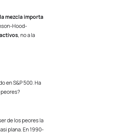
la mezcla importa
rinson-Hood-
activos
, no a la
odo en S&P 500. Ha
s peores?
er de los peores la
asi plana. En 1990-