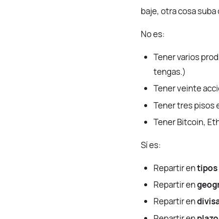
baje, otra cosa sub
No es:
Tener varios prod
tengas.)
Tener veinte accio
Tener tres pisos e
Tener Bitcoin, Et
Sí es:
Repartir en
tipos
Repartir en
geogr
Repartir en
divis
Repartir en
plazo