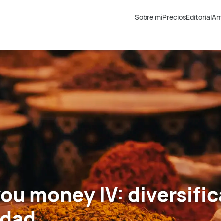
Sobre mí
Precios
Editorial
Am
ou money IV: diversifi
rdad