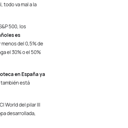
, todo va mal a la
S&P 500, los
añoles es
y menos del 0,5% de
nga el 30% o el 50%
poteca en España ya
a también está
CI World del pilar III
opa desarrollada,