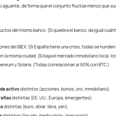
a o aguante, de forma que el conjunto fluctúe menos que 
uctos del mismo banco. (Si quiebra el banco, da igual cuá
nes del IBEX. (Si España tiene una crisis, todas se hunden 
n la misma ciudad. (Si baja el mercado inmobiliario local, los
hereum y Solana. (Todas correlacionan al 90% con BTC.)
 de activo
distintos (acciones, bonos, oro, inmobiliario).
afías
distintas (EE. UU., Europa, emergentes).
as
distintas (euro, dólar, libra, yen).
s
distintos (líquido, medio plazo, largo plazo).