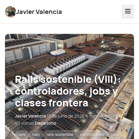
Javier Valencia
Rails sostenible (VIII):
controladores, jobs y
clases frontera
Javier Valencia
·
13 de junio de 2026
·
6 min de lectura
·
93 visitas
·
Desarrollo
rails
ruby
rails-sostenible
controladores
jobs