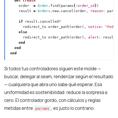
def
create
    order  
=
Order
.
find(params
[
:order_id
]
    result 
=
Orders
.
new
.
cancel(order, 
reason
: param
if
 result
.
      redirect_to order_path(order), 
notice
: 
"Pedid
else
      redirect_to order_path(order), 
alert
: result
.
end
end
end
Si todos tus controladores siguen este molde —
buscar, delegar al seam, renderizar según el resultado
— cualquiera que abra uno sabe qué esperar. Esa
uniformidad es sostenibilidad: reduce la sorpresa a
cero. El controlador gordo, con cálculos y reglas
metidas entre
, es justo lo contrario.
params