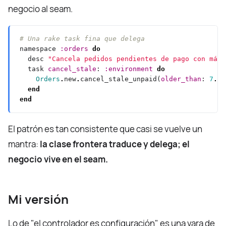
negocio al seam.
# Una rake task fina que delega
namespace 
:orders
do
  desc 
"Cancela pedidos pendientes de pago con más 
  task 
cancel_stale
: 
:environment
do
Orders
.
new
.
cancel_stale_unpaid(
older_than
: 
7
.
da
end
end
El patrón es tan consistente que casi se vuelve un
mantra:
la clase frontera traduce y delega; el
negocio vive en el seam.
Mi versión
Lo de "el controlador es configuración" es una vara de