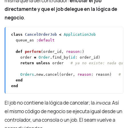
misma que la del controlador:
encolar el job
directamente y que el job delegue en la lógica de
negocio
.
class
CancelOrderJob
<
ApplicationJob
  queue_as 
:default
def
perform
(order_id, 
reason
    order 
=
Order
.
find_by(
id
return
unless
 order   
# ya no existe: nada que 
Orders
.
new
.
cancel(order, 
reason
: reason)   
# de
end
end
El job no contiene la lógica de cancelar; la
invoca
. Así
el mismo código de negocio se ejecuta igual desde un
controlador, una consola o un job. El seam vuelve a