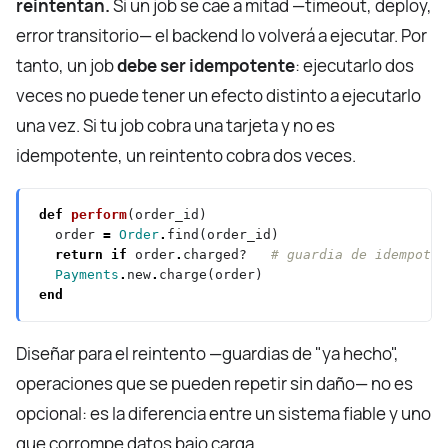
reintentan.
Si un job se cae a mitad —timeout, deploy,
error transitorio— el backend lo volverá a ejecutar. Por
tanto, un job
debe ser idempotente
: ejecutarlo dos
veces no puede tener un efecto distinto a ejecutarlo
una vez. Si tu job cobra una tarjeta y no es
idempotente, un reintento cobra dos veces.
def
perform
  order 
=
Order
.
return
if
 order
.
charged?   
# guardia de idempoten
Payments
.
new
.
end
Diseñar para el reintento —guardias de "ya hecho",
operaciones que se pueden repetir sin daño— no es
opcional: es la diferencia entre un sistema fiable y uno
que corrompe datos bajo carga.