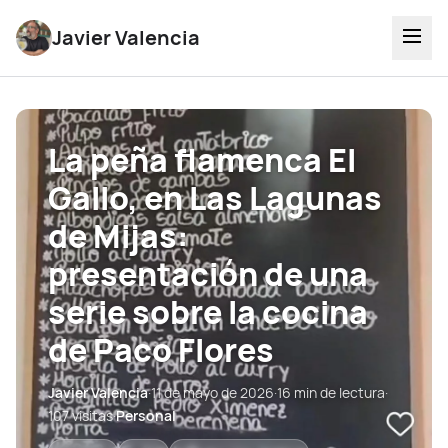
Javier Valencia
La peña flamenca El
Gallo, en Las Lagunas
de Mijas:
presentación de una
serie sobre la cocina
de Paco Flores
Javier Valencia
·
11 de mayo de 2026
·
16 min de lectura
·
107 visitas
·
Personal