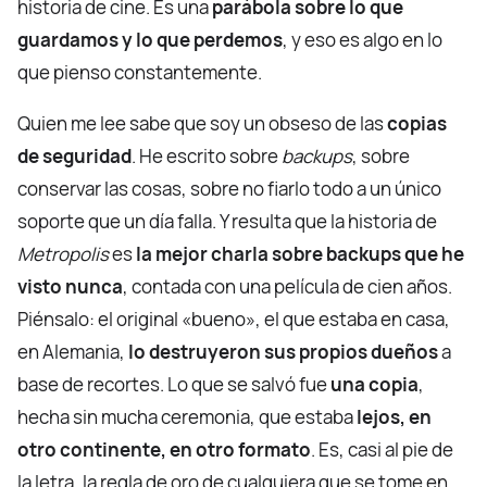
historia de cine. Es una
parábola sobre lo que
guardamos y lo que perdemos
, y eso es algo en lo
que pienso constantemente.
Quien me lee sabe que soy un obseso de las
copias
de seguridad
. He escrito sobre
backups
, sobre
conservar las cosas, sobre no fiarlo todo a un único
soporte que un día falla. Y resulta que la historia de
Metropolis
es
la mejor charla sobre backups que he
visto nunca
, contada con una película de cien años.
Piénsalo: el original «bueno», el que estaba en casa,
en Alemania,
lo destruyeron sus propios dueños
a
base de recortes. Lo que se salvó fue
una copia
,
hecha sin mucha ceremonia, que estaba
lejos, en
otro continente, en otro formato
. Es, casi al pie de
la letra, la regla de oro de cualquiera que se tome en