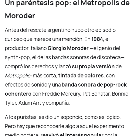
Un paréntesis pop: el Metropolis de
Moroder
Antes del rescate argentino hubo otro episodio
curioso que merece una mención. En
1984
, el
productor italiano
Giorgio Moroder
—el genio del
synth-pop, el de las bandas sonoras de discoteca—
compró los derechos y lanzó
su propia versión
de
Metropolis
: más corta,
tintada de colores
, con
efectos de sonido y una
banda sonora de pop-rock
ochentero
con Freddie Mercury, Pat Benatar, Bonnie
Tyler, Adam Ant y compañía.
A los puristas les dio un soponcio, como es lógico.
Pero hay que reconocerle algo a aquel experimento
medio hortera:
reavivó el interés popular
por la