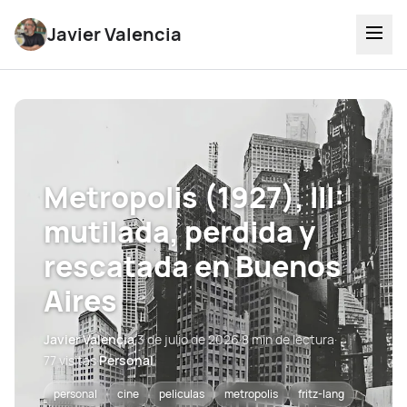
Javier Valencia
Metropolis (1927), III:
mutilada, perdida y
rescatada en Buenos
Aires
Javier Valencia
·
3 de julio de 2026
·
8 min de lectura
·
77 visitas
·
Personal
personal
cine
peliculas
metropolis
fritz-lang