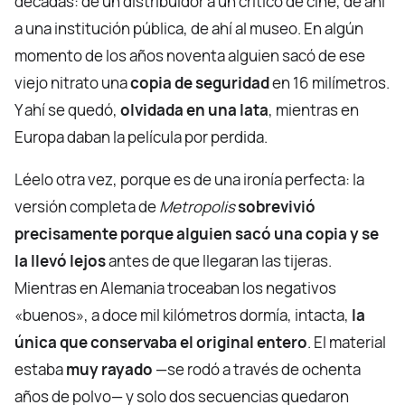
décadas: de un distribuidor a un crítico de cine, de ahí
a una institución pública, de ahí al museo. En algún
momento de los años noventa alguien sacó de ese
viejo nitrato una
copia de seguridad
en 16 milímetros.
Y ahí se quedó,
olvidada en una lata
, mientras en
Europa daban la película por perdida.
Léelo otra vez, porque es de una ironía perfecta: la
versión completa de
Metropolis
sobrevivió
precisamente porque alguien sacó una copia y se
la llevó lejos
antes de que llegaran las tijeras.
Mientras en Alemania troceaban los negativos
«buenos», a doce mil kilómetros dormía, intacta,
la
única que conservaba el original entero
. El material
estaba
muy rayado
—se rodó a través de ochenta
años de polvo— y solo dos secuencias quedaron