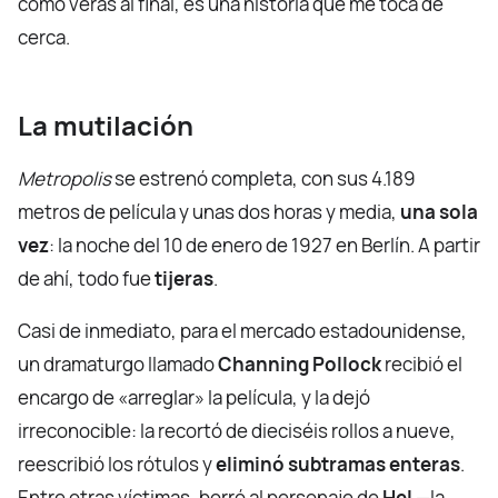
como verás al final, es una historia que me toca de
cerca.
La mutilación
Metropolis
se estrenó completa, con sus 4.189
metros de película y unas dos horas y media,
una sola
vez
: la noche del 10 de enero de 1927 en Berlín. A partir
de ahí, todo fue
tijeras
.
Casi de inmediato, para el mercado estadounidense,
un dramaturgo llamado
Channing Pollock
recibió el
encargo de «arreglar» la película, y la dejó
irreconocible: la recortó de dieciséis rollos a nueve,
reescribió los rótulos y
eliminó subtramas enteras
.
Entre otras víctimas, borró al personaje de
Hel
—la