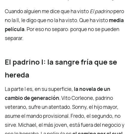
Cuando alguien me dice que ha visto
El padrino
pero
no la II, le digo que no la ha visto. Que ha visto
media
película
. Por eso no separo: porque no se pueden
separar.
El padrino I: la sangre fría que se
hereda
La parte I es, en su superficie,
la novela de un
cambio de generación
. Vito Corleone, padrino
veterano, sufre un atentado. Sonny, el hijo mayor,
asume el mando provisional. Fredo, el segundo, no
sirve. Michael, el más joven, está fuera del negocio y
eso le honraba. La película es
el camino por el cual