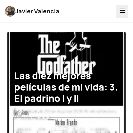
Javier Valencia
Las diez mejores
películas de mi vida: 3.
El padrino I y II
Javier Valencia
·
23 de mayo de 2026
·
16 min de lectura
·
87 visitas
·
Personal
personal
cine
peliculas
top-10
el-padrino