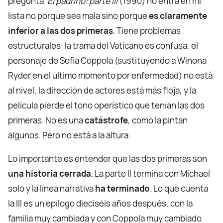
pregunta.
El padrino: parte III
(1990) no entra en mi
lista no porque sea mala sino porque
es claramente
inferior a las dos primeras
. Tiene problemas
estructurales: la trama del Vaticano es confusa, el
personaje de Sofia Coppola (sustituyendo a Winona
Ryder en el último momento por enfermedad) no está
al nivel, la dirección de actores está más floja, y la
película pierde el tono operístico que tenían las dos
primeras. No es una
catástrofe
, como la pintan
algunos. Pero no está a la altura.
Lo importante es entender que las dos primeras son
una historia cerrada
. La parte II termina con Michael
solo y la línea narrativa
ha terminado
. Lo que cuenta
la III es un epílogo dieciséis años después, con la
familia muy cambiada y con Coppola muy cambiado