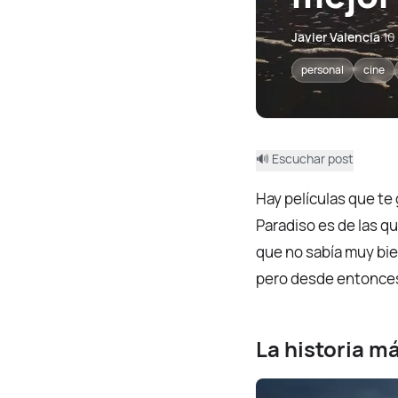
Javier Valencia
·
10
personal
cine
🔊 Escuchar post
Hay películas que te
Paradiso es de las q
que no sabía muy bie
pero desde entonces 
La historia m