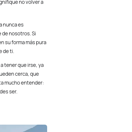
gnifique no volver a
va nunca es
 de nosotros. Si
en su forma más pura
 de ti.
 tener que irse, ya
 queden cerca, que
sta mucho entender:
des ser.