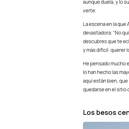
aunque duela, y lo s
verte.
La escena en la que A
devastadora. "No qui
descubres que te ech
y más difícil: querer 
He pensado mucho en
lo han hecho las may
aquí están bien, que
quedarse en el sitio
Los besos ce