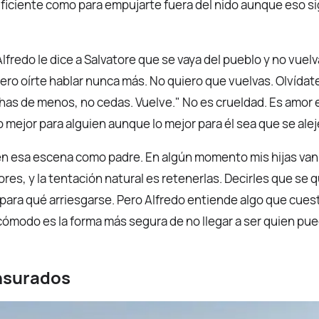
uficiente como para empujarte fuera del nido aunque eso si
lfredo le dice a Salvatore que se vaya del pueblo y no vuel
ero oírte hablar nunca más. No quiero que vuelvas. Olvídate
as de menos, no cedas. Vuelve." No es crueldad. Es amor 
lo mejor para alguien aunque lo mejor para él sea que se aleje
 esa escena como padre. En algún momento mis hijas van a
ores, y la tentación natural es retenerlas. Decirles que se
 para qué arriesgarse. Pero Alfredo entiende algo que cue
 cómodo es la forma más segura de no llegar a ser quien pue
nsurados