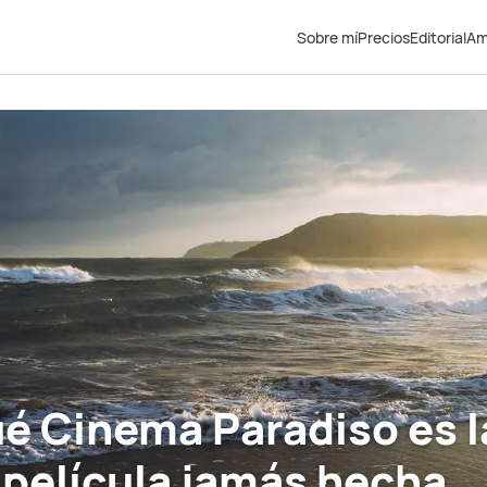
Sobre mí
Precios
Editorial
Am
ué Cinema Paradiso es l
 película jamás hecha