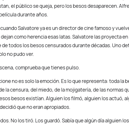
stan, el público se queja, pero los besos desaparecen. Alf
película durante años.
la, cuando Salvatore ya es un director de cine famoso y vuelv
e dejan como herencia esas latas. Salvatore las proyecta en 
e de todos los besos censurados durante décadas. Uno det
blo no pudo ver.
 escena, comprueba que tienes pulso.
ione no es solo la emoción. Es lo que representa: toda la b
e la censura, del miedo, de la mojigatería, de las normas
os besos existían. Alguien los filmó, alguien los actuó, alg
s decidió que no eran apropiados.
dos. No los tiró. Los guardó. Sabía que algún día alguien los