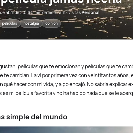
 de abril de 2026
·
5 min de lectura
·
118 visitas
·
Personal
peliculas
nostalgia
opinion
 gustan, películas que te emocionan y películas que te ca
ue te cambian. La vi por primera vez con veintitantos años
n qué hacer con mi vida, y algo encajó. No sabría explicar
es mi película favorita y no ha habido nada que se le acer
ás simple del mundo