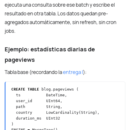
ejecuta una consulta sobre ese batch y escribe el
resultado en otra tabla. Los datos quedan pre-
agregados automáticamente, sin refresh, sin cron
jobs.
Ejemplo: estadísticas diarias de
pageviews
Tabla base (recordando la
entrega I
):
CREATE
TABLE
blog.pageviews
(
ts
DateTime,
user_id
UInt64,
path
String,
country
LowCardinality(String),
duration_ms
UInt32
)
ENGINE
=
MergeTree()