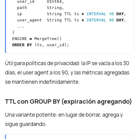
user_id
UInt64,
path
String,
ip
String
TTL
ts
+
INTERVAL
30
DAY
,
user_agent
String
TTL
ts
+
INTERVAL
90
DAY
,
...
)
ENGINE
=
MergeTree()
ORDER
BY
(ts,
user_id);
Útil para políticas de privacidad: la IP se vacía a los 30
días, el user agent a los 90, y las métricas agregadas
se mantienen indefinidamente.
TTL con GROUP BY (expiración agregando)
Una variante potente: en lugar de borrar, agrega y
sigue guardando.