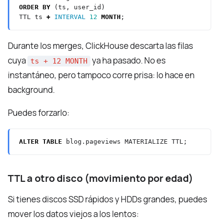
ORDER
BY
(ts,
user_id)
TTL
ts
+
INTERVAL
12
MONTH
;
Durante los merges, ClickHouse descarta las filas
cuya
ya ha pasado. No es
ts + 12 MONTH
instantáneo, pero tampoco corre prisa: lo hace en
background.
Puedes forzarlo:
ALTER
TABLE
blog.pageviews
MATERIALIZE
TTL;
TTL a otro disco (movimiento por edad)
Si tienes discos SSD rápidos y HDDs grandes, puedes
mover los datos viejos a los lentos: