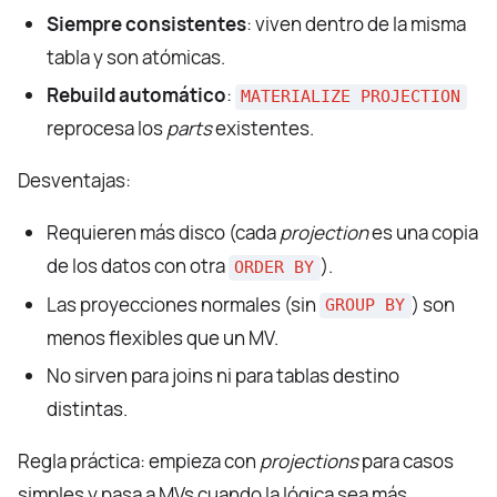
Siempre consistentes
: viven dentro de la misma
tabla y son atómicas.
Rebuild automático
:
MATERIALIZE PROJECTION
reprocesa los
parts
existentes.
Desventajas:
Requieren más disco (cada
projection
es una copia
de los datos con otra
).
ORDER BY
Las proyecciones normales (sin
) son
GROUP BY
menos flexibles que un MV.
No sirven para joins ni para tablas destino
distintas.
Regla práctica: empieza con
projections
para casos
simples y pasa a MVs cuando la lógica sea más