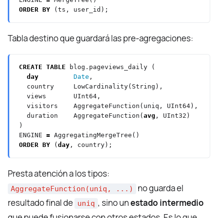
ORDER
BY
(ts,
user_id);
Tabla destino que guardará las pre-agregaciones:
CREATE
TABLE
blog.pageviews_daily
(
day
Date
,
country
LowCardinality(String),
views
UInt64,
visitors
AggregateFunction(uniq,
UInt64),
duration
AggregateFunction(
avg
,
UInt32)
)
ENGINE
=
AggregatingMergeTree()
ORDER
BY
(
day
,
country);
Presta atención a los tipos:
no guarda el
AggregateFunction(uniq, ...)
resultado final de
, sino un
estado intermedio
uniq
que puede fusionarse con otros estados. Es lo que