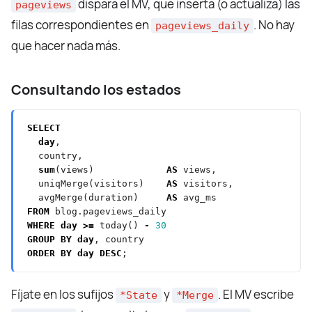
dispara el MV, que inserta (o actualiza) las
pageviews
filas correspondientes en
. No hay
pageviews_daily
que hacer nada más.
Consultando los estados
SELECT
day
,
country,
sum
(views)
AS
views,
uniqMerge(visitors)
AS
visitors,
avgMerge(duration)
AS
avg_ms
FROM
blog.pageviews_daily
WHERE
day
>=
today()
-
30
GROUP
BY
day
,
country
ORDER
BY
day
DESC
;
Fíjate en los sufijos
y
. El MV escribe
*State
*Merge