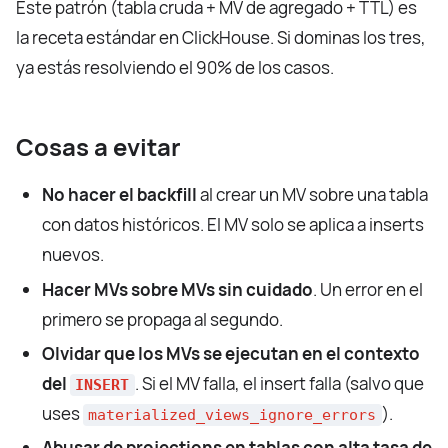
Este patrón (tabla cruda + MV de agregado + TTL) es
la receta estándar en ClickHouse. Si dominas los tres,
ya estás resolviendo el 90% de los casos.
Cosas a evitar
No hacer el backfill
al crear un MV sobre una tabla
con datos históricos. El MV solo se aplica a inserts
nuevos.
Hacer MVs sobre MVs sin cuidado
. Un error en el
primero se propaga al segundo.
Olvidar que los MVs se ejecutan en el contexto
del
. Si el MV falla, el insert falla (salvo que
INSERT
uses
).
materialized_views_ignore_errors
Abusar de projections en tablas con alta tasa de