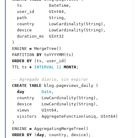
ts
DateTime,
user_id
UInt64,
path
String,
country
LowCardinality(String),
device
LowCardinality(String),
duration_ms
UInt32
)
ENGINE
=
MergeTree()
PARTITION
BY
toYYYYMM(ts)
ORDER
BY
(ts,
user_id)
TTL
ts
+
INTERVAL
12
MONTH
;
CREATE
TABLE
blog.pageviews_daily
(
day
Date
,
country
LowCardinality(String),
device
LowCardinality(String),
views
UInt64,
visitors
AggregateFunction(uniq,
UInt64)
)
ENGINE
=
AggregatingMergeTree()
ORDER
BY
(
day
,
country,
device);