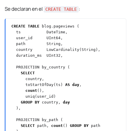
Se declaran en el
:
CREATE TABLE
CREATE
TABLE
blog.pageviews
(
ts
DateTime,
user_id
UInt64,
path
String,
country
LowCardinality(String),
duration_ms
UInt32,
PROJECTION
by_country
(
SELECT
country,
toStartOfDay(ts)
AS
day
,
count
(),
uniq(user_id)
GROUP
BY
country,
day
),
PROJECTION
by_path
(
SELECT
path,
count
()
GROUP
BY
path