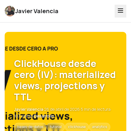
Javier Valencia
ClickHouse desde
cero (IV): materialized
views, projections y
TTL
Javier Valencia
·
26 de abril de 2026
·
5 min de lectura
·
107 visitas
·
Desarrollo
bases-de-datos
tutorial
clickhouse
analytics