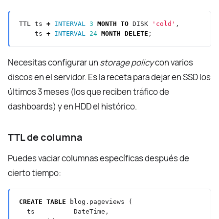
TTL
ts
+
INTERVAL
3
MONTH
TO
DISK
'cold'
,
ts
+
INTERVAL
24
MONTH
DELETE
;
Necesitas configurar un
storage policy
con varios
discos en el servidor. Es la receta para dejar en SSD los
últimos 3 meses (los que reciben tráfico de
dashboards) y en HDD el histórico.
TTL de columna
Puedes vaciar columnas específicas después de
cierto tiempo:
CREATE
TABLE
blog.pageviews
(
ts
DateTime,