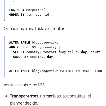
)
)
ENGINE
=
MergeTree()
ORDER
BY
(ts,
user_id);
O añadirlas a una tabla existente:
ALTER
TABLE
blog.pageviews
ADD
PROJECTION
by_country
(
SELECT
country,
toStartOfDay(ts)
AS
day
,
count
(),
GROUP
BY
country,
day
);
ALTER
TABLE
blog.pageviews
MATERIALIZE
PROJECTION
b
Ventajas sobre los MVs:
Transparentes
: no cambias las consultas, el
planner decide.