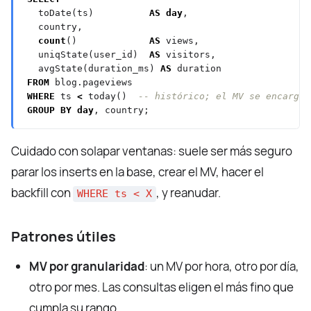
toDate(ts)
AS
day
,
country,
count
()
AS
views,
uniqState(user_id)
AS
visitors,
avgState(duration_ms)
AS
duration
FROM
blog.pageviews
WHERE
ts
<
today()
GROUP
BY
day
,
country;
Cuidado con solapar ventanas: suele ser más seguro
parar los inserts en la base, crear el MV, hacer el
backfill con
, y reanudar.
WHERE ts < X
Patrones útiles
MV por granularidad
: un MV por hora, otro por día,
otro por mes. Las consultas eligen el más fino que
cumpla su rango.