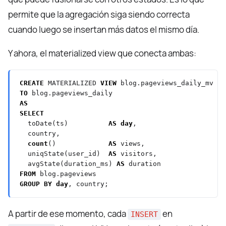
permite que la agregación siga siendo correcta
cuando luego se insertan más datos el mismo día.
Y ahora, el materialized view que conecta ambas:
CREATE
MATERIALIZED
VIEW
blog.pageviews_daily_mv
TO
blog.pageviews_daily
AS
SELECT
toDate(ts)
AS
day
,
country,
count
()
AS
views,
uniqState(user_id)
AS
visitors,
avgState(duration_ms)
AS
duration
FROM
blog.pageviews
GROUP
BY
day
,
country;
A partir de ese momento, cada
en
INSERT