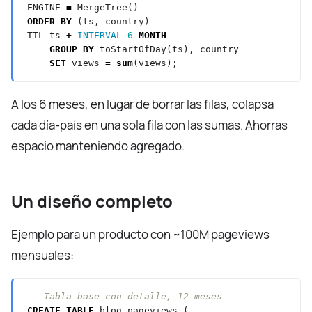
ENGINE
=
MergeTree()
ORDER
BY
(ts,
country)
TTL
ts
+
INTERVAL
6
MONTH
GROUP
BY
toStartOfDay(ts),
country
SET
views
=
sum
(views);
A los 6 meses, en lugar de borrar las filas, colapsa
cada día-país en una sola fila con las sumas. Ahorras
espacio manteniendo agregado.
Un diseño completo
Ejemplo para un producto con ~100M pageviews
mensuales:
CREATE
TABLE
blog.pageviews
(