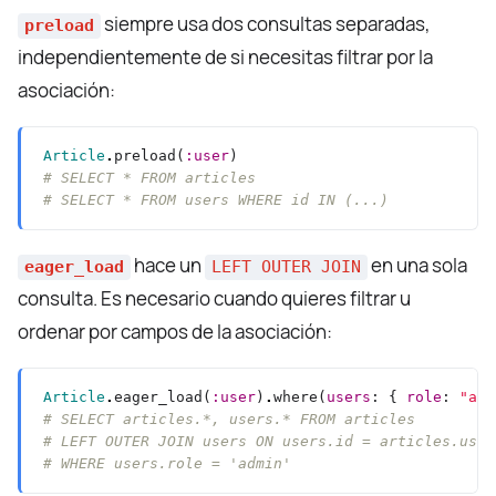
siempre usa dos consultas separadas,
preload
independientemente de si necesitas filtrar por la
asociación:
Article
.
preload(
:user
# SELECT * FROM articles
# SELECT * FROM users WHERE id IN (...)
hace un
en una sola
eager_load
LEFT OUTER JOIN
consulta. Es necesario cuando quieres filtrar u
ordenar por campos de la asociación:
Article
.
eager_load(
:user
)
.
where(
users
: { 
role
: 
"adm
# SELECT articles.*, users.* FROM articles
# LEFT OUTER JOIN users ON users.id = articles.user
# WHERE users.role = 'admin'