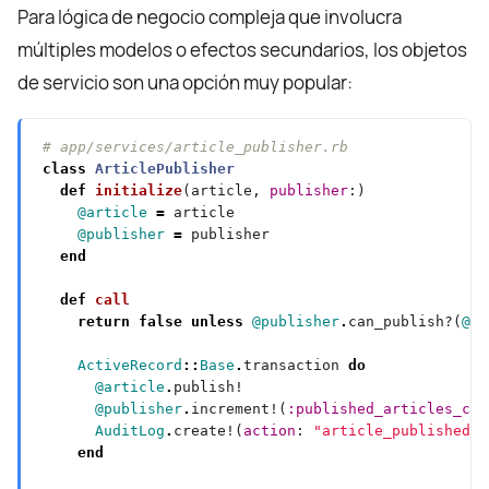
Para lógica de negocio compleja que involucra
múltiples modelos o efectos secundarios, los objetos
de servicio son una opción muy popular:
# app/services/article_publisher.rb
class
ArticlePublisher
def
initialize
(article, 
publisher
@article
=
@publisher
=
end
def
call
return
false
unless
@publisher
.
can_publish?(
@ar
ActiveRecord
::
Base
.
transaction 
do
@article
.
@publisher
.
increment!(
:published_articles_cou
AuditLog
.
create!(
action
: 
"article_published"
,
end