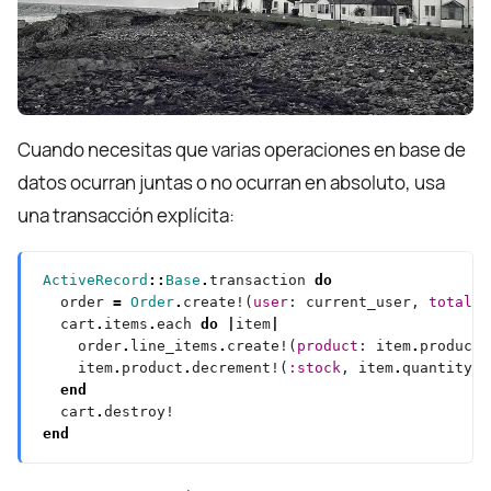
Cuando necesitas que varias operaciones en base de
datos ocurran juntas o no ocurran en absoluto, usa
una transacción explícita:
ActiveRecord
::
Base
.
transaction 
do
  order 
=
Order
.
create!(
user
: current_user, 
total
: 
  cart
.
items
.
each 
do
|
item
|
    order
.
line_items
.
create!(
product
: item
.
product,
    item
.
product
.
decrement!(
:stock
, item
.
end
  cart
.
end