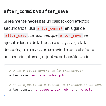
vs
after_commit
after_save
Si realmente necesitas un callback con efectos
secundarios, usa
en lugar de
after_commit
. La razón es que
se
after_save
after_save
ejecuta dentro de la transacción, y si algo falla
después, la transacción se revierte pero el efecto
secundario (el email, el job) ya se habrá lanzado.
# ❌ Se ejecuta dentro de la transacción
after_save 
:enqueue_index_job
# ✅ Se ejecuta solo cuando la transacción se confi
after_commit 
:enqueue_index_job
, 
on
: 
:create