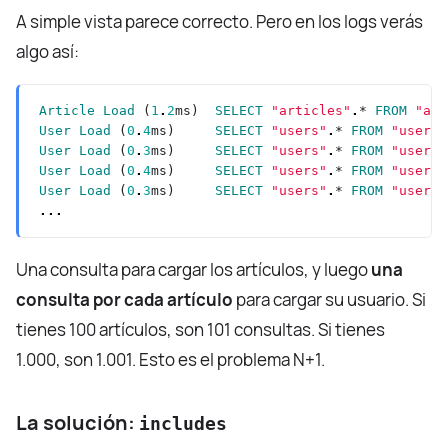
A simple vista parece correcto. Pero en los logs verás
algo así:
Article
Load
 (
1
.
2
ms)  
SELECT
"articles"
.
* 
FROM
"art
User
Load
 (
0
.
4
ms)     
SELECT
"users"
.
* 
FROM
"users"
User
Load
 (
0
.
3
ms)     
SELECT
"users"
.
* 
FROM
"users"
User
Load
 (
0
.
4
ms)     
SELECT
"users"
.
* 
FROM
"users"
User
Load
 (
0
.
3
ms)     
SELECT
"users"
.
* 
FROM
"users"
...
Una consulta para cargar los artículos, y luego
una
consulta por cada artículo
para cargar su usuario. Si
tienes 100 artículos, son 101 consultas. Si tienes
1.000, son 1.001. Esto es el problema N+1.
La solución:
includes