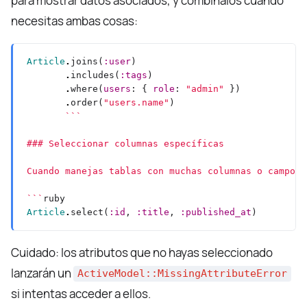
para mostrar datos asociados, y combínalos cuando
necesitas ambas cosas:
Article
.
joins(
:user
.
includes(
:tags
.
where(
users
: { 
role
: 
"admin"
.
order(
"users.name"
```
Article
.
select(
:id
, 
:title
, 
:published_at
Cuidado: los atributos que no hayas seleccionado
lanzarán un
ActiveModel::MissingAttributeError
si intentas acceder a ellos.