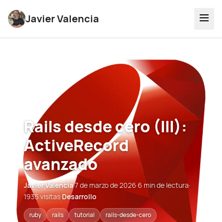
Javier Valencia
Rails desde cero (III):
ActiveRecord
avanzado
Javier Valencia
·
7 de marzo de 2026
·
6 min de lectura
·
1935 visitas
·
Desarrollo
ruby
rails
tutorial
rails-desde-cero