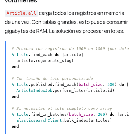
volúmenes
carga todos los registros en memoria
Article.all
de una vez. Con tablas grandes, esto puede consumir
gigabytes de RAM. La solución es procesar en lotes:
# Procesa los registros de 1000 en 1000 (por defect
Article
.
find_each 
do
|
article
|
  article
.
end
# Con tamaño de lote personalizado
Article
.
published
.
find_each(
batch_size
: 
500
) 
do
|
ar
ArticleIndexJob
.
perform_later(article
.
end
# Si necesitas el lote completo como array
Article
.
find_in_batches(
batch_size
: 
200
) 
do
|
articl
ElasticsearchClient
.
end