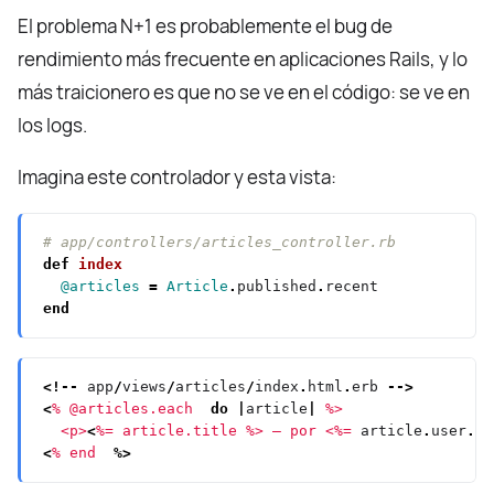
El problema N+1 es probablemente el bug de
rendimiento más frecuente en aplicaciones Rails, y lo
más traicionero es que no se ve en el código: se ve en
los logs.
Imagina este controlador y esta vista:
# app/controllers/articles_controller.rb
def
index
@articles
=
Article
.
published
.
end
<!--
 app
/
views
/
articles
/
index
.
html
.
erb 
-->
<
% @articles.each 
do
|
article
|
  <p>
<
%= article.title %> — por <%=
 article
.
user
.
na
<
% end 
%>