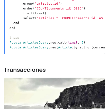
.
group(
"articles.id"
.
order(
"COUNT(comments.id) DESC"
.
.
select(
"articles.*, COUNT(comments.id) AS co
end
end
# Uso
PopularArticlesQuery
.
new
.
call(
limit
: 
5
PopularArticlesQuery
.
new(
Article
.
by_author(current_
Transacciones