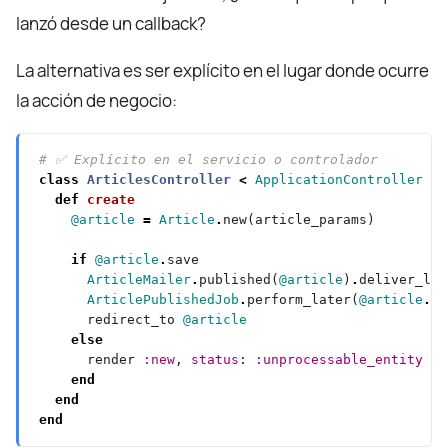
lanzó desde un callback?
La alternativa es ser explícito en el lugar donde ocurre
la acción de negocio:
# ✅ Explícito en el servicio o controlador
class
ArticlesController
<
ApplicationController
def
create
@article
=
Article
.
if
@article
.
ArticleMailer
.
published(
@article
)
.
ArticlePublishedJob
.
perform_later(
@article
.
      redirect_to 
@article
else
      render 
:new
, 
status
: 
:unprocessable_entity
end
end
end