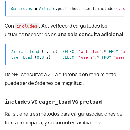
@articles
=
Article
.
published
.
recent
.
includes(
:user
Con
, ActiveRecord carga todos los
includes
usuarios necesarios en
una sola consulta adicional
:
Article
Load
 (
1
.
2
ms)  
SELECT
"articles"
.
* 
FROM
"art
User
Load
 (
0
.
8
ms)     
SELECT
"users"
.
* 
FROM
"users"
De N+1 consultas a 2. La diferencia en rendimiento
puede ser de órdenes de magnitud.
vs
vs
includes
eager_load
preload
Rails tiene tres métodos para cargar asociaciones de
forma anticipada, y no son intercambiables: