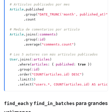
# Artículos publicados por mes
Article
.
.
group(
"DATE_TRUNC('month', published_at)"
.
# Media de comentarios por artículo
Article
.
joins(
:comments
.
group(
:id
.
average(
"comments.count"
# Los 5 autores con más artículos publicados
User
.
joins(
:articles
.
where(
articles
: { 
published
: 
true
.
group(
:id
.
order(
"COUNT(articles.id) DESC"
.
limit(
5
.
select(
"users.*, COUNT(articles.id) AS article
y
para grandes
find_each
find_in_batches