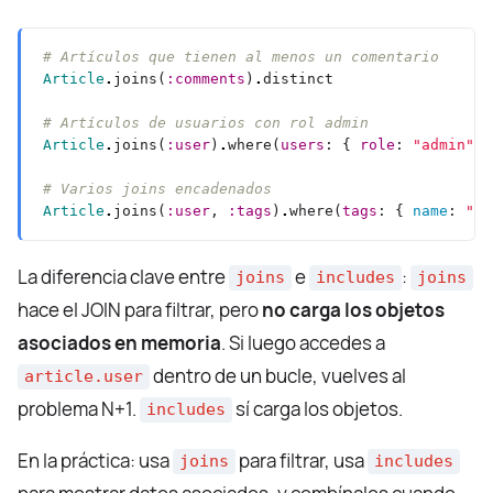
# Artículos que tienen al menos un comentario
Article
.
joins(
:comments
)
.
# Artículos de usuarios con rol admin
Article
.
joins(
:user
)
.
where(
users
: { 
role
: 
"admin"
# Varios joins encadenados
Article
.
joins(
:user
, 
:tags
)
.
where(
tags
: { 
name
: 
"ra
La diferencia clave entre
e
:
joins
includes
joins
hace el JOIN para filtrar, pero
no carga los objetos
asociados en memoria
. Si luego accedes a
dentro de un bucle, vuelves al
article.user
problema N+1.
sí carga los objetos.
includes
En la práctica: usa
para filtrar, usa
joins
includes