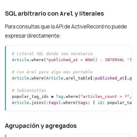
SQL arbitrario con
y literales
Arel
Para consultas que la API de ActiveRecord no puede
expresar directamente:
# Literal SQL donde sea necesario
Article
.
where(
"published_at > NOW() - INTERVAL '7 d
# Con Arel para algo más portable
Article
.
where(
Article
.
arel_table
[
:published_at
].
gt(
# Subconsultas
popular_tag_ids 
=
Tag
.
where(
"articles_count > ?"
, 
1
Article
.
joins(
:tags
)
.
where(
tags
: { 
id
Agrupación y agregados