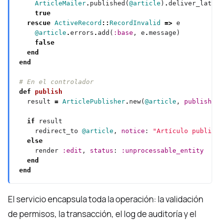
ArticleMailer
.
published(
@article
)
.
true
rescue
ActiveRecord
::
RecordInvalid
=>
@article
.
errors
.
add(
:base
, e
.
false
end
end
# En el controlador
def
publish
  result 
=
ArticlePublisher
.
new(
@article
, 
publisher
if
    redirect_to 
@article
, 
notice
: 
"Artículo publica
else
    render 
:edit
, 
status
: 
:unprocessable_entity
end
end
El servicio encapsula toda la operación: la validación
de permisos, la transacción, el log de auditoría y el