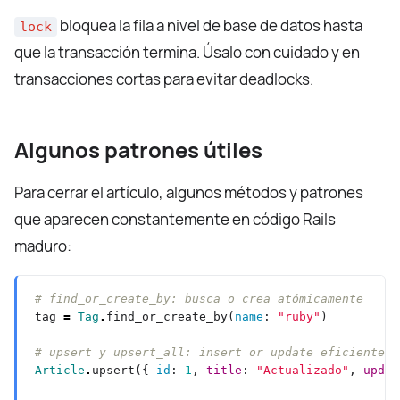
bloquea la fila a nivel de base de datos hasta
lock
que la transacción termina. Úsalo con cuidado y en
transacciones cortas para evitar deadlocks.
Algunos patrones útiles
Para cerrar el artículo, algunos métodos y patrones
que aparecen constantemente en código Rails
maduro:
# find_or_create_by: busca o crea atómicamente
tag 
=
Tag
.
find_or_create_by(
name
: 
"ruby"
# upsert y upsert_all: insert or update eficiente s
Article
.
upsert({ 
id
: 
1
, 
title
: 
"Actualizado"
, 
updat