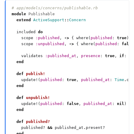
# app/models/concerns/publishable.rb
module
Publishable
extend
ActiveSupport
::
Concern
  included 
do
    scope 
:published
, 
->
 { where(
published
: 
true
    scope 
:unpublished
, 
->
 { where(
published
: 
false
    validates 
:published_at
, 
presence
: 
true
, 
if
: 
:p
end
def
publish!
    update!(
published
: 
true
, 
published_at
: 
Time
.
end
def
unpublish!
    update!(
published
: 
false
, 
published_at
: 
nil
end
def
published?
    published? 
&&
 published_at
.
end