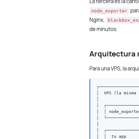
La tercera es la cant
par
node_exporter
Nginx,
blackbox_ex
de minutos.
Arquitectura
Para una VPS, la arq
┌────────────────
│  VPS (la misma 
│                
│  ┌─────────────
│  │ node_exporte
│  └─────────────
│                
│  ┌─────────────
│  │  tu app     