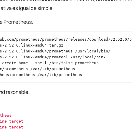
nativa es igual de simple.
 de Prometheus:
emd razonable:
theus
ine.target
ine.target