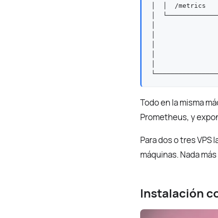
│  │  /metrics   
│  └─────────────
│                
│                
│                
│                
│                
Todo en la misma máq
Prometheus, y expon
Para dos o tres VPS l
máquinas. Nada más h
Instalación c