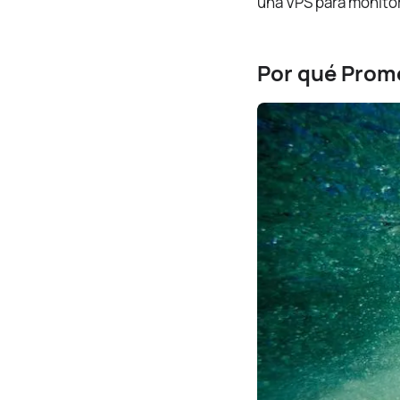
una VPS para monitori
Por qué Prome