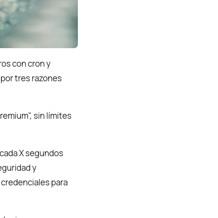
ros con cron y
por tres razones
remium", sin límites
s cada X segundos
eguridad y
r credenciales para