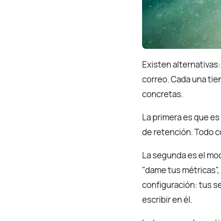
Existen alternativas:
correo. Cada una ti
concretas.
La primera es que es 
de retención. Todo c
La segunda es el mo
"dame tus métricas",
configuración: tus s
escribir en él.