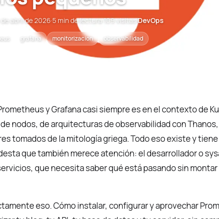
 de abril de 2026
·
5 min de lectura
·
109 visitas
·
DevOps
eus
grafana
monitorizacion
observabilidad
Prometheus y Grafana casi siempre es en el contexto de K
 de nodos, de arquitecturas de observabilidad con Thanos, 
s tomados de la mitología griega. Todo eso existe y tiene 
esta que también merece atención: el desarrollador o sys
ervicios, que necesita saber qué está pasando sin montar
ctamente eso. Cómo instalar, configurar y aprovechar Pro