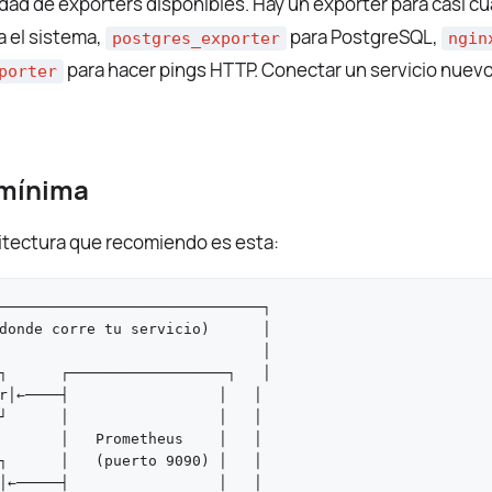
idad de exporters disponibles. Hay un exporter para casi cu
a el sistema,
para PostgreSQL,
postgres_exporter
ngin
para hacer pings HTTP. Conectar un servicio nuevo
porter
 mínima
uitectura que recomiendo es esta:
──────────────────────────────┐

donde corre tu servicio)      │

                              │

┐      ┌──────────────────┐   │

r│←────┤                 │   │

┘      │                 │   │

       │   Prometheus    │   │

┐      │   (puerto 9090) │   │

│←─────┤                 │   │
