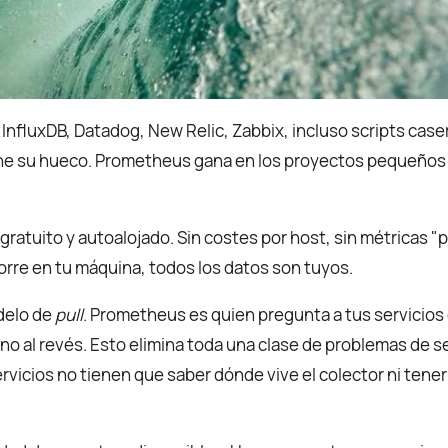
 InfluxDB, Datadog, New Relic, Zabbix, incluso scripts case
ene su hueco. Prometheus gana en los proyectos pequeños 
gratuito y autoalojado. Sin costes por host, sin métricas "p
orre en tu máquina, todos los datos son tuyos.
delo de
pull
. Prometheus es quien pregunta a tus servicio
 no al revés. Esto elimina toda una clase de problemas de s
ervicios no tienen que saber dónde vive el colector ni tene