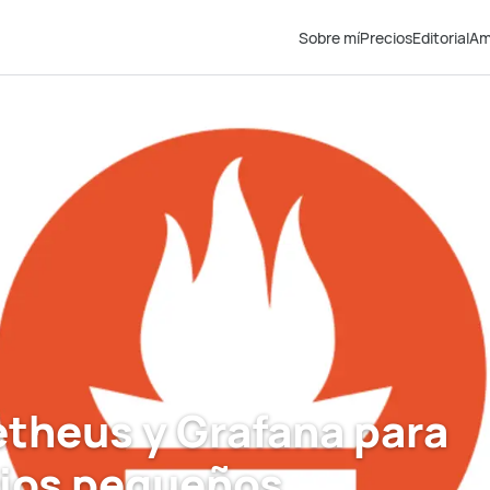
Sobre mí
Precios
Editorial
Am
theus y Grafana para
cios pequeños