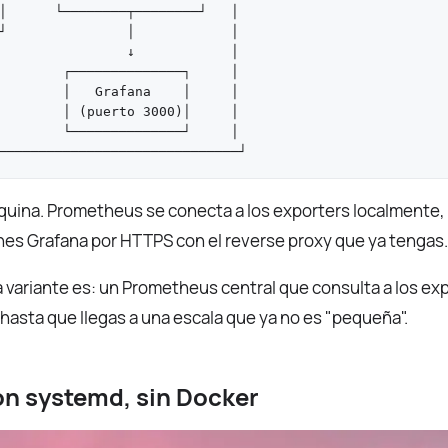
│      └────────┬────────┘   │

┘               │            │

                ↓            │

        ┌──────────────┐     │

        │   Grafana    │     │

        │ (puerto 3000)│     │

        └──────────────┘     │

uina. Prometheus se conecta a los exporters localmente, 
es Grafana por HTTPS con el reverse proxy que ya tengas.
a variante es: un Prometheus central que consulta a los ex
asta que llegas a una escala que ya no es "pequeña".
on systemd, sin Docker