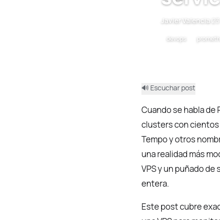
Javier Valencia
·
23
devops
prometh
🔊 Escuchar post
Cuando se habla de 
clusters con cientos
Tempo y otros nombre
una realidad más mod
VPS y un puñado de s
entera.
Este post cubre exa