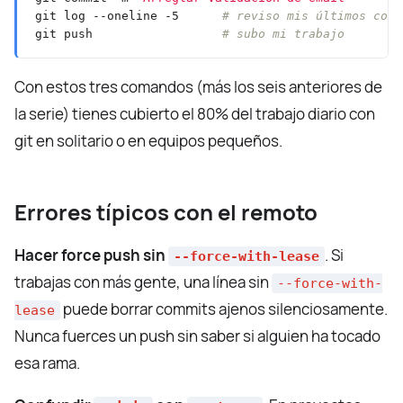
git log --oneline -5      
# reviso mis últimos comm
git push                  
# subo mi trabajo
Con estos tres comandos (más los seis anteriores de
la serie) tienes cubierto el 80% del trabajo diario con
git en solitario o en equipos pequeños.
Errores típicos con el remoto
Hacer force push sin
. Si
--force-with-lease
trabajas con más gente, una línea sin
--force-with-
puede borrar commits ajenos silenciosamente.
lease
Nunca fuerces un push sin saber si alguien ha tocado
esa rama.