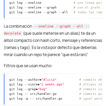
git log --oneline                 
# una línea por c
git log --oneline --graph         
# con el grafo de
git log --oneline --graph --all   
# todas las ramas
La combinación
--oneline --graph --all --
(que suele meterse en un alias) te da un
decorate
árbol compacto con hash corto, mensaje y referencias
(ramas y tags). Es la vista por defecto que deberías
mirar cuando un repo te parece "que está raro".
Filtros que se usan mucho:
git log --author
=
"Alicia"
# commits de u
git log --since
=
"2 weeks ago"
# últimos 14 d
git log --grep
=
"bug"
# commits cuyo
git log -- src/handler.go            
# commits que 
git log -p -- src/handler.go         
# igual pero c