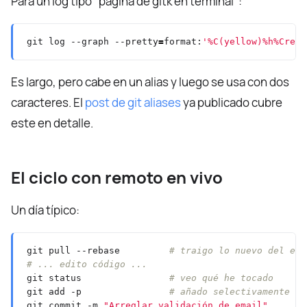
Para un log tipo "página de gitk en terminal":
git log --graph --pretty
=
format:
'%C(yellow)%h%Crese
Es largo, pero cabe en un alias y luego se usa con dos
caracteres. El
post de git aliases
ya publicado cubre
este en detalle.
El ciclo con remoto en vivo
Un día típico:
git pull --rebase         
# traigo lo nuevo del equ
# ... edito código ...
git status                
# veo qué he tocado
git add -p                
# añado selectivamente
git commit -m 
"Arreglar validación de email"